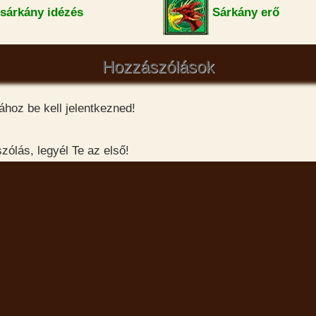
sárkány idézés
Sárkány erő
Hozzászólások
hoz be kell jelentkezned!
ólás, legyél Te az első!