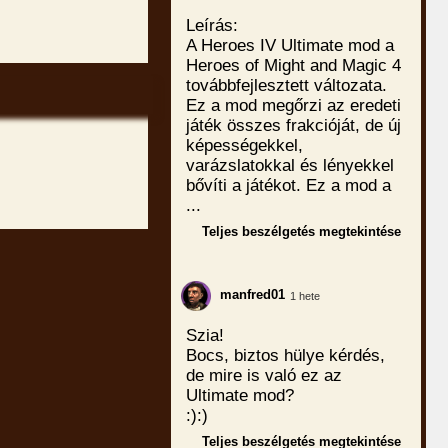
Leírás:
A Heroes IV Ultimate mod a
Heroes of Might and Magic 4
továbbfejlesztett változata.
Ez a mod megőrzi az eredeti
játék összes frakcióját, de új
képességekkel,
varázslatokkal és lényekkel
bővíti a játékot. Ez a mod a
...
Teljes beszélgetés megtekintése
manfred01
1 hete
Szia!
Bocs, biztos hülye kérdés,
de mire is való ez az
Ultimate mod?
:):)
Teljes beszélgetés megtekintése