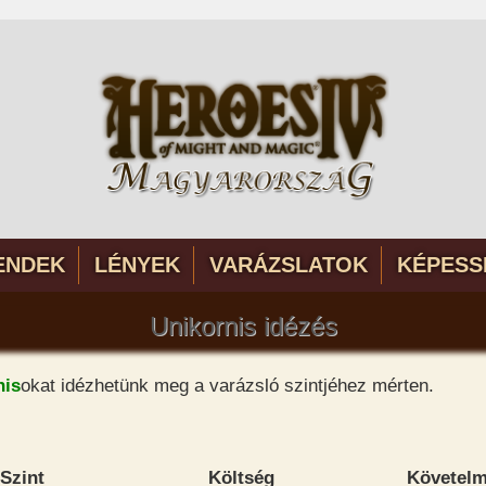
ENDEK
LÉNYEK
VARÁZSLATOK
KÉPESS
Unikornis idézés
nis
okat idézhetünk meg a varázsló szintjéhez mérten.
Szint
Költség
Követel