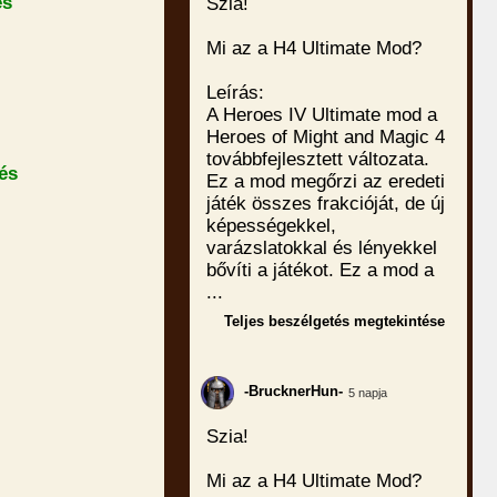
és
Szia!
Mi az a H4 Ultimate Mod?
Leírás:
A Heroes IV Ultimate mod a
Heroes of Might and Magic 4
továbbfejlesztett változata.
és
Ez a mod megőrzi az eredeti
játék összes frakcióját, de új
képességekkel,
varázslatokkal és lényekkel
bővíti a játékot. Ez a mod a
...
Teljes beszélgetés megtekintése
-BrucknerHun-
5 napja
Szia!
Mi az a H4 Ultimate Mod?