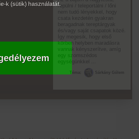
-k (sütik) használatát.
repülni / teleportálni / lőni
nem tudó lényekkel, hogy
csata kezdetén gyakran
beragadnak tereptárgyak
és/vagy saját csapatok közé.
Így megesik, hogy első
körben helyben maradásra
vannak kényszerítve, amíg
egy szomszédos
gedélyezem
egységünkkel ...
Téma:
Sárkány Gólem