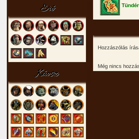
Erő
Tündér
Hozzászólás írásá
Még nincs hozzász
Káosz