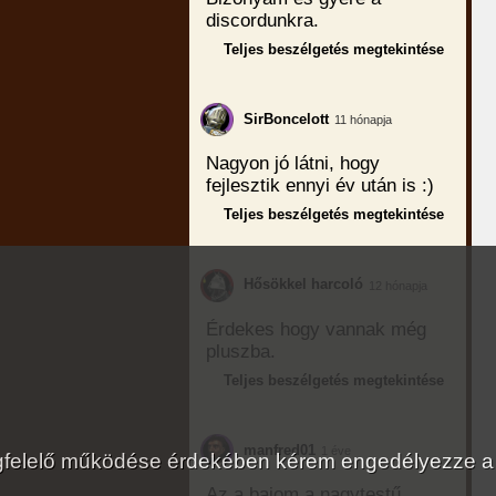
discordunkra.
Teljes beszélgetés megtekintése
SirBoncelott
11 hónapja
Nagyon jó látni, hogy
fejlesztik ennyi év után is :)
Teljes beszélgetés megtekintése
Hősökkel harcoló
12 hónapja
Érdekes hogy vannak még
pluszba.
Teljes beszélgetés megtekintése
manfred01
1 éve
megfelelő működése érdekében kérem engedélyezze a
Az a bajom a nagytestű,