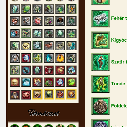
Fehér t
Kígyóc
Szatír 
Tünde 
Földele
Természet