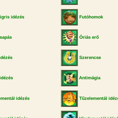
igris idézés
Futóhomok
sapás
Óriás erő
idézés
Szerencse
idézés
Antimágia
mentál idézés
Tűzelementál idéz