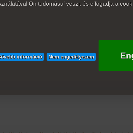
ználatával Ön tudomásul veszi, és elfogadja a cookie
En
ővebb információ
Nem engedélyezem