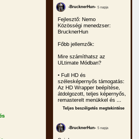
-BrucknerHun-
5 napja
Fejlesztő: Nemo
Közösségi menedzser:
BrucknerHun
Főbb jellemzők:
Mire számíthatsz az
ULtimate Módban?
• Full HD és
szélesképernyős támogatás:
Az HD Wrapper beépítése,
átdolgozott, teljes képernyős,
remasterelt menükkel és ...
Teljes beszélgetés megtekintése
és
-BrucknerHun-
5 napja