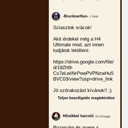
-BrucknerHun-
1 hete
Sziasztok srácok!
Akit érdekel még a H4
Ultimate mod, azt innen
tudjátok letölteni:
https://drive.google.com/file/
d/19Zhl9-
Cs7eLwINrPowPVPNzwHu5
BVC03/view?usp=drive_link
Jó szórakozást kívánok!! ;)
Teljes beszélgetés megtekintése
Hősökkel harcoló
10 hónapja
Bizonyám és gyere a