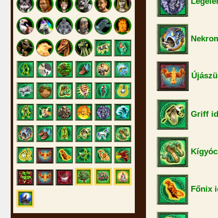
Légele
Nekrom
Újászü
Griff i
Kígyóc
Főnix 