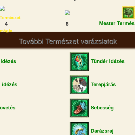
Mester Termés
4
8
További Természet varázslatok
 idézés
Tündér idézés
 idézés
Terepjárás
övetés
Sebesség
Darázsraj