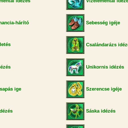
mentál idézés
Vízelementál idéz
ancia-hárító
Sebesség igéje
letés
Csalándarázs idéz
dézés
Unikornis idézés
sapás ige
Szerencse igéje
idézés
Sáska idézés