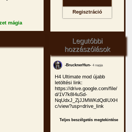
Regisztráció
zet mágia
Legutóbbi
hozzászólások
-BrucknerHun-
4 napja
H4 Ultimate mod újabb
letöltési link:
https://drive.google.com/file/
d/1V7k8I4uSd-
NqUdxJ_ZjJJMWKdQdIUXH
c/view?usp=drive_link
Teljes beszélgetés megtekintése