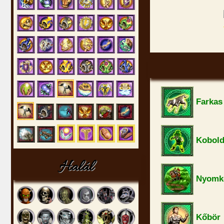
Farkas
Kobold
Halál
Nyomk
Kőbör