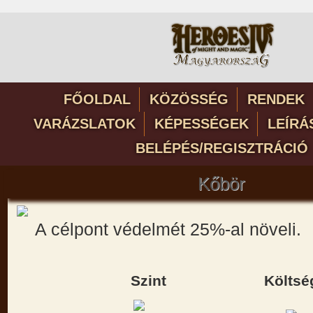
FŐOLDAL
KÖZÖSSÉG
RENDEK
VARÁZSLATOK
KÉPESSÉGEK
LEÍRÁ
BELÉPÉS/REGISZTRÁCIÓ
Kőbör
A célpont védelmét 25%-al növeli.
Szint
Költsé