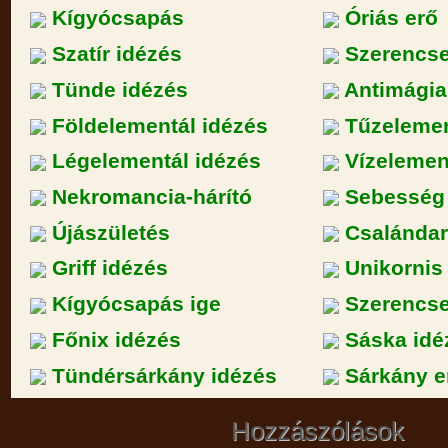
Kígyócsapás
Óriás erő
Szatír idézés
Szerencs
Tünde idézés
Antimágia
Földelementál idézés
Tűzelemen
Légelementál idézés
Vízelemen
Nekromancia-hárító
Sebesség 
Újászületés
Csalándar
Griff idézés
Unikornis
Kígyócsapás ige
Szerencse
Főnix idézés
Sáska idé
Tündérsárkány idézés
Sárkány e
Hozzászólások