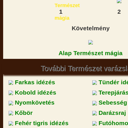
1
2
Követelmény
Alap Természet mágia
További Természet varázsl
Farkas idézés
Tündér id
Kobold idézés
Terepjárá
Nyomkövetés
Sebesség
Kőbör
Darázsraj
Fehér tigris idézés
Futóhomo