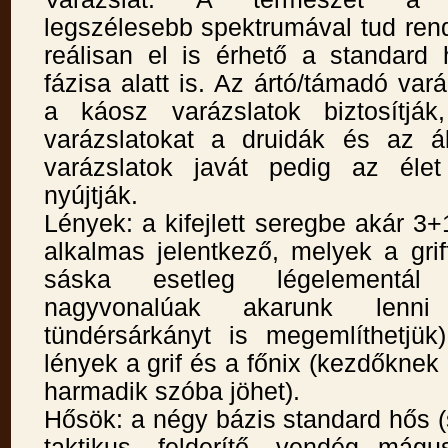
legszélesebb spektrumával tud ren
reálisan el is érhető a standard 
fázisa alatt is. Az ártó/támadó vará
a káosz varázslatok biztosítják
varázslatokat a druidák és az á
varázslatok javát pedig az élet
nyújtják.
Lények: a kifejlett seregbe akár 3+1
alkalmas jelentkező, melyek a grif
sáska esetleg légelementá
nagyvonalúak akarunk lenn
tündérsárkányt is megemlíthetjük)
lények a grif és a főnix (kezdőknek
harmadik szóba jöhet).
Hősök: a négy bázis standard hős 
taktikus, felderítő, vendég mágu