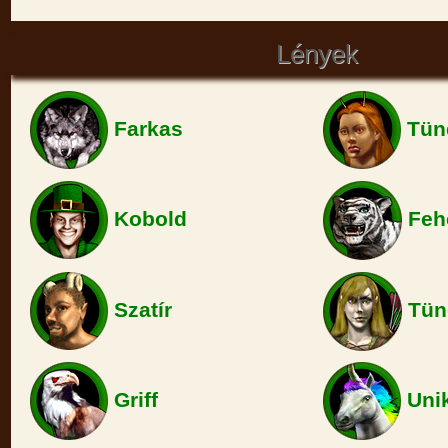
Lények
Farkas
Tün
Kobold
Fehé
Szatír
Tün
Griff
Unik