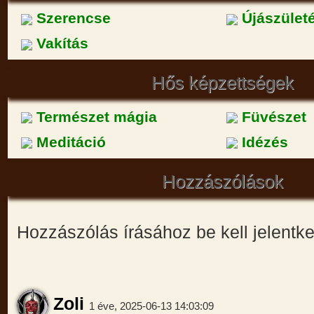
Szerencse
Újászület
Vakítás
Hős képzettségek
Természet mágia
Füvészet
Meditáció
Idézés
Hozzászólások
Hozzászólás írásához be kell jelentk
Zoli
1 éve, 2025-06-13 14:03:09