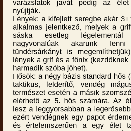
varázslatok javát pedig az élet
nyújtják.
Lények: a kifejlett seregbe akár 3+1
alkalmas jelentkező, melyek a grif
sáska esetleg légelementá
nagyvonalúak akarunk lenn
tündérsárkányt is megemlíthetjük)
lények a grif és a főnix (kezdőknek
harmadik szóba jöhet).
Hősök: a négy bázis standard hős 
taktikus, felderítő, vendég mágu
természet esetén a másik szomszé
elérhető az 5. hős számára. Az é
lesz a leggyorsabban a legerősebb
ezért vendégnek egy papot érdeme
és értelemszerűen a egy élet ta