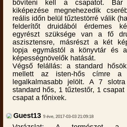
bővíteni kell a csapatot. Bár 
kiképezése megnehezedik cseréb
reális időn belül tűztestörré válik (
felderítőt druidából érdemes ké
egyrészt szüksége van a fő dr
aszisztensre, másrészt a két ké
lopja egymástól a könyvtár és a
képességnövelők hatását.
Végső felállás: a standard hősö
mellett az isten-hős címre a 
legalkalmasabb jelölt. A 7 slotra
standard hős, 1 tűztestőr, 1 csapat 
csapat a főnixek.
Guest13
9 éve, 2017-03-03 21:09:18
Varázslat: A természet a v