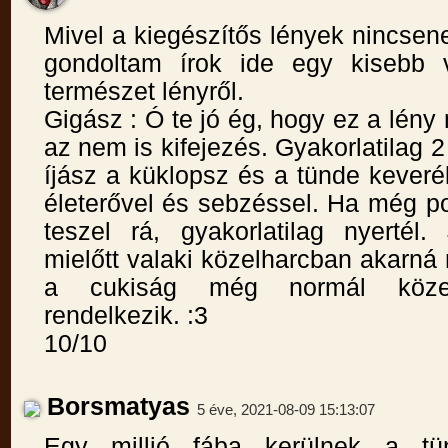
Mivel a kiegészítős lények nincsene
gondoltam írok ide egy kisebb 
természet lényről.
Gigász : Ó te jó ég, hogy ez a lén
az nem is kifejezés. Gyakorlatilag 
íjász a küklopsz és a tünde kever
életerővel és sebzéssel. Ha még p
teszel rá, gyakorlatilag nyerté
mielőtt valaki közelharcban akarná
a cukiság még normál közel
rendelkezik. :3
10/10
Borsmatyas
5 éve, 2021-08-09 15:13:07
Egy millió fába kerülnek a tü