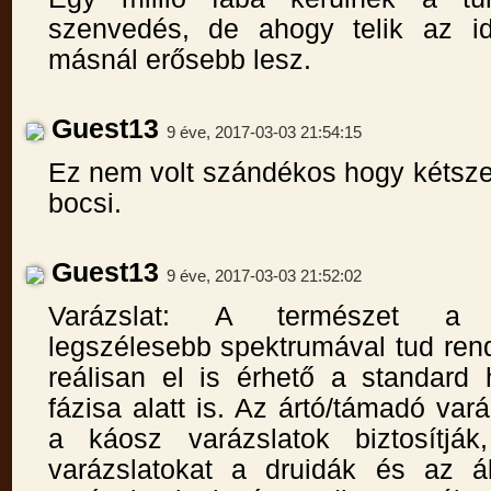
szenvedés, de ahogy telik az id
másnál erősebb lesz.
Guest13
9 éve, 2017-03-03 21:54:15
Ez nem volt szándékos hogy kétszer
bocsi.
Guest13
9 éve, 2017-03-03 21:52:02
Varázslat: A természet a v
legszélesebb spektrumával tud ren
reálisan el is érhető a standard 
fázisa alatt is. Az ártó/támadó vará
a káosz varázslatok biztosítják
varázslatokat a druidák és az á