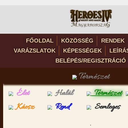
FŐOLDAL
KÖZÖSSÉG
RENDEK
VARÁZSLATOK
KÉPESSÉGEK
LEÍRÁ
BELÉPÉS/REGISZTRÁCIÓ
Természet
Élet
Halál
Természet
Káosz
Rend
Semleges