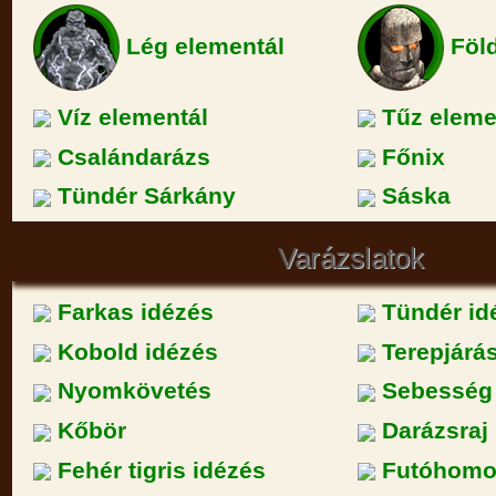
Lég elementál
Föld
Víz elementál
Tűz eleme
Csalándarázs
Főnix
Tündér Sárkány
Sáska
Varázslatok
Farkas idézés
Tündér id
Kobold idézés
Terepjárá
Nyomkövetés
Sebesség
Kőbör
Darázsraj
Fehér tigris idézés
Futóhomo