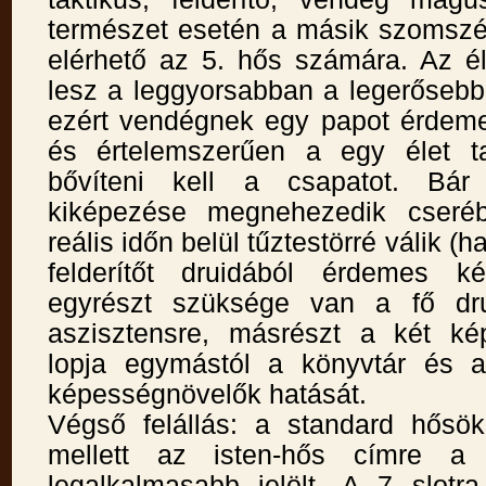
természet esetén a másik szomszé
elérhető az 5. hős számára. Az é
lesz a leggyorsabban a legerősebb
ezért vendégnek egy papot érdeme
és értelemszerűen a egy élet ta
bővíteni kell a csapatot. Bár 
kiképezése megnehezedik cseréb
reális időn belül tűztestörré válik (
felderítőt druidából érdemes ké
egyrészt szüksége van a fő dr
aszisztensre, másrészt a két ké
lopja egymástól a könyvtár és a
képességnövelők hatását.
Végső felállás: a standard hősö
mellett az isten-hős címre a 
legalkalmasabb jelölt. A 7 slotra