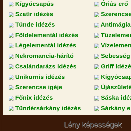
Kígyócsapás
Óriás erő
Szatír idézés
Szerencs
Tünde idézés
Antimágia
Földelementál idézés
Tűzelemen
Légelementál idézés
Vízelemen
Nekromancia-hárító
Sebesség 
Csalándarázs idézés
Griff idéz
Unikornis idézés
Kígyócsap
Szerencse igéje
Újászület
Főnix idézés
Sáska idé
Tündérsárkány idézés
Sárkány e
Lény képességek