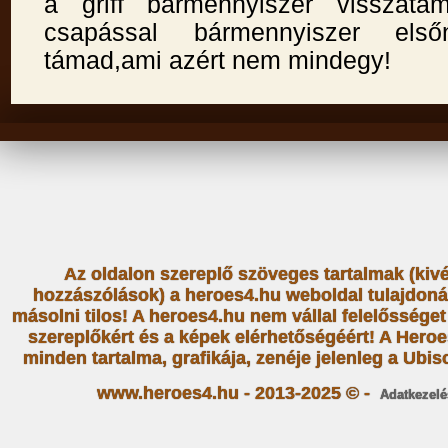
a griff bármennyiszer visszatám
csapással bármennyiszer első
támad,ami azért nem mindegy!
Az oldalon szereplő szöveges tartalmak (kiv
hozzászólások) a heroes4.hu weboldal tulajdoná
másolni tilos! A heroes4.hu nem vállal felelősség
szereplőkért és a képek elérhetőségéért! A Heroe
minden tartalma, grafikája, zenéje jelenleg a Ubiso
www.heroes4.hu - 2013-2025 © -
Adatkezelé