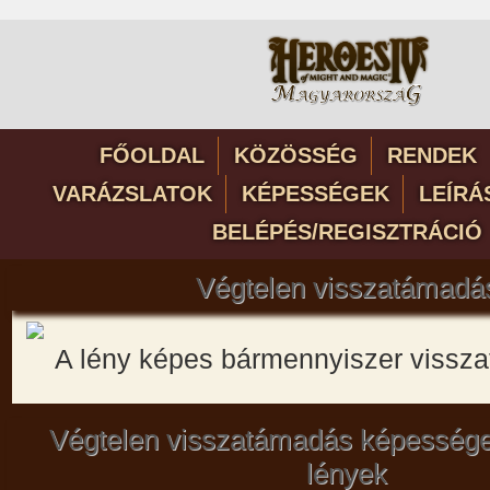
FŐOLDAL
KÖZÖSSÉG
RENDEK
VARÁZSLATOK
KÉPESSÉGEK
LEÍRÁ
BELÉPÉS/REGISZTRÁCIÓ
Végtelen visszatámadá
A lény képes bármennyiszer vissza
Végtelen visszatámadás képessége
lények