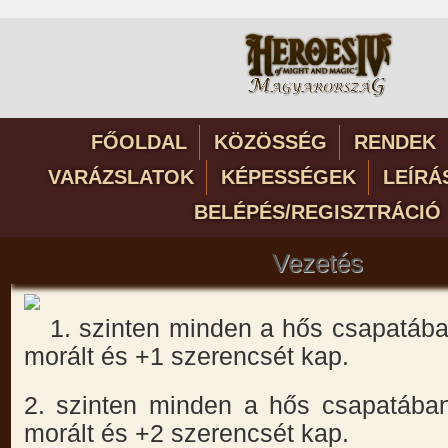
FŐOLDAL
KÖZÖSSÉG
RENDEK
VARÁZSLATOK
KÉPESSÉGEK
LEÍRÁ
BELÉPÉS/REGISZTRÁCIÓ
Vezetés
1. szinten minden a hős csapatába
morált és +1 szerencsét kap.
2. szinten minden a hős csapatába
morált és +2 szerencsét kap.