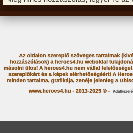
Az oldalon szereplő szöveges tartalmak (kiv
hozzászólások) a heroes4.hu weboldal tulajdoná
másolni tilos! A heroes4.hu nem vállal felelősség
szereplőkért és a képek elérhetőségéért! A Heroe
minden tartalma, grafikája, zenéje jelenleg a Ubiso
www.heroes4.hu - 2013-2025 © -
Adatkezelé