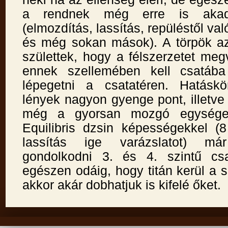
a rendnek még erre is aka
(elmozdítás, lassítás, repüléstől va
és még sokan mások). A törpök az
születtek, hogy a félszerzetet meg
ennek szellemében kell csatába
lépegetni a csatatéren. Hatáskö
lények nagyon gyenge pont, illetve 
még a gyorsan mozgó egységek
Equilibris dzsin képességekkel (8
lassítás ige varázslatot) má
gondolkodni 3. és 4. szintű csa
egészen odáig, hogy titán kerül a 
akkor akár dobhatjuk is kifelé őket.