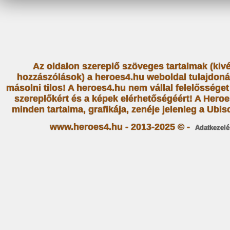
Az oldalon szereplő szöveges tartalmak (kiv
hozzászólások) a heroes4.hu weboldal tulajdoná
másolni tilos! A heroes4.hu nem vállal felelősség
szereplőkért és a képek elérhetőségéért! A Heroe
minden tartalma, grafikája, zenéje jelenleg a Ubiso
www.heroes4.hu - 2013-2025 © -
Adatkezelé