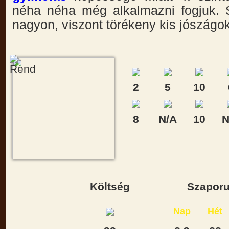
néha néha még alkalmazni fogjuk. 
nagyon, viszont törékeny kis jószágok
2
5
10
8
N/A
10
N
Költség
Szaporu
Nap
Hét