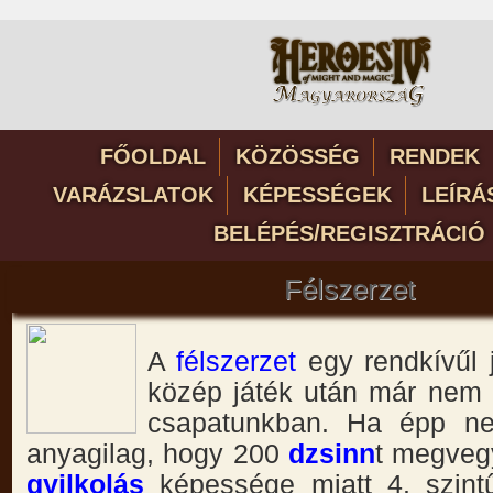
FŐOLDAL
KÖZÖSSÉG
RENDEK
VARÁZSLATOK
KÉPESSÉGEK
LEÍRÁ
BELÉPÉS/REGISZTRÁCIÓ
Félszerzet
A
félszerzet
egy rendkívűl 
közép játék után már nem 
csapatunkban. Ha épp ne
anyagilag, hogy 200
dzsinn
t megveg
gyilkolás
képessége miatt 4. szintű