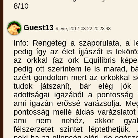
8/10
Guest13
9 éve, 2017-03-22 20:23:43
Info: Rengeteg a szaporulata, a l
pedig így az élet íjjászát is lekörö
az orkkal (az ork Equilibris képe
pedig ott szerintem le is marad, b
azért gondolom mert az orkokkal s
tudok játszani), bár elég jók 
adottságai igazából a pontosság 
ami igazán erőssé varázsolja. Me
pontosság mellé áldás varázslatot
ami nem nehéz, akkor gyako
félszerzetet szintet léptethetjük
neki ha az ellenség eléri, de egésze