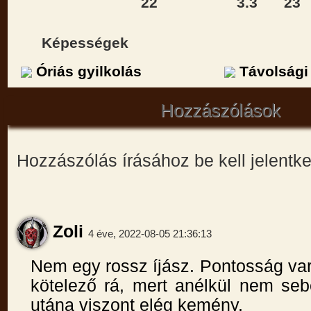
22
3.3
23
Képességek
Óriás gyilkolás
Távolsági
Hozzászólások
Hozzászólás írásához be kell jelentk
Zoli
4 éve, 2022-08-05 21:36:13
Nem egy rossz íjász. Pontosság var
kötelező rá, mert anélkül nem seb
utána viszont elég kemény.