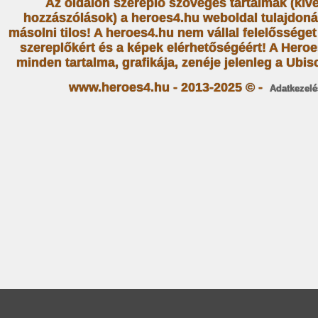
Az oldalon szereplő szöveges tartalmak (kiv
hozzászólások) a heroes4.hu weboldal tulajdoná
másolni tilos! A heroes4.hu nem vállal felelősség
szereplőkért és a képek elérhetőségéért! A Heroe
minden tartalma, grafikája, zenéje jelenleg a Ubiso
www.heroes4.hu - 2013-2025 © -
Adatkezelé