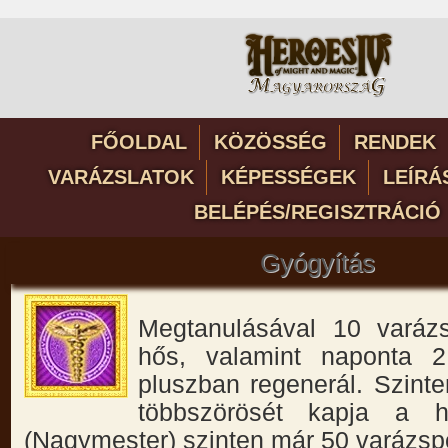
FŐOLDAL
KÖZÖSSÉG
RENDEK
VARÁZSLATOK
KÉPESSÉGEK
LEÍRÁ
BELÉPÉS/REGISZTRÁCIÓ
Gyógyítás
Megtanulásával 10 varáz
hős, valamint naponta 2
pluszban regenerál. Szint
többszörösét kapja a h
(Nagymester) szinten már 50 varázspo