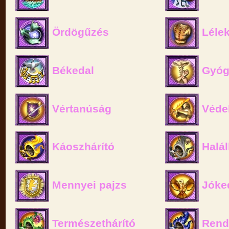
Ördögűzés
Lélek
Békedal
Gyóg
Vértanúság
Véde
Káoszhárító
Halál
Mennyei pajzs
Jóke
Természethárító
Rend