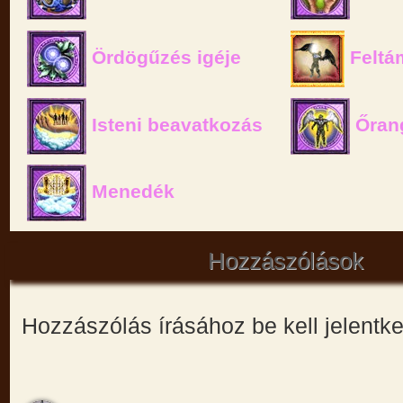
Ördögűzés igéje
Feltá
Isteni beavatkozás
Őran
Menedék
Hozzászólások
Hozzászólás írásához be kell jelentk