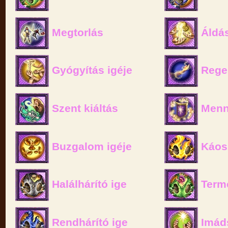
Megtorlás
Áldás
Gyógyítás igéje
Rege
Szent kiáltás
Menny
Buzgalom igéje
Káosz
Halálhárító ige
Termé
Rendhárító ige
Imád