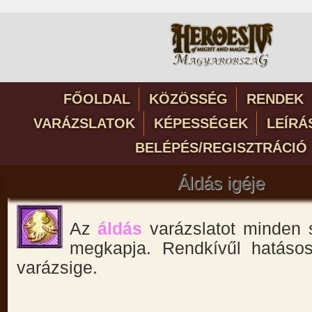
FŐOLDAL
KÖZÖSSÉG
RENDEK
VARÁZSLATOK
KÉPESSÉGEK
LEÍRÁ
BELÉPÉS/REGISZTRÁCIÓ
Áldás igéje
Az
áldás
varázslatot minden 
megkapja. Rendkívűl hatáso
varázsige.