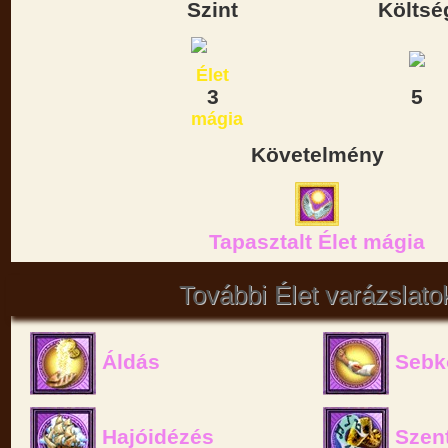
Szint
Költsé
3
5
Követelmény
Tapasztalt Élet mágia
További Élet varázslato
Áldás
Sebk
Hajóidézés
Szent