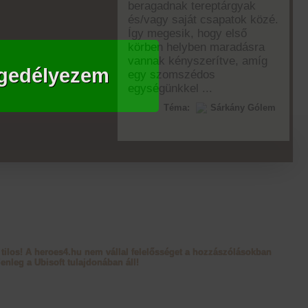
beragadnak tereptárgyak
és/vagy saját csapatok közé.
Így megesik, hogy első
körben helyben maradásra
vannak kényszerítve, amíg
gedélyezem
egy szomszédos
egységünkkel ...
Téma:
Sárkány Gólem
tilos! A heroes4.hu nem vállal felelősséget a hozzászólásokban
enleg a Ubisoft tulajdonában áll!