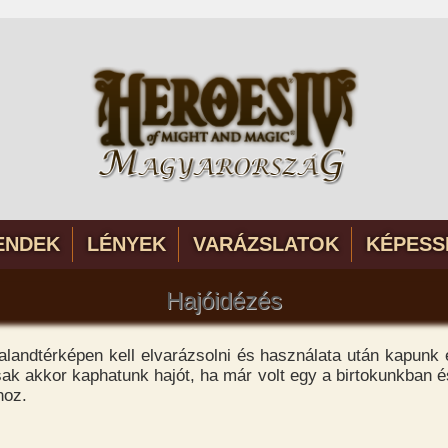
ENDEK
LÉNYEK
VARÁZSLATOK
KÉPESS
Hajóidézés
alandtérképen kell elvarázsolni és használata után kapunk 
ak akkor kaphatunk hajót, ha már volt egy a birtokunkban é
hoz.