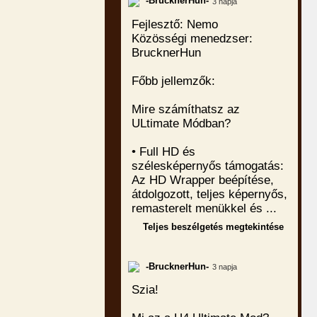
-BrucknerHun-
3 napja
Fejlesztő: Nemo
Közösségi menedzser:
BrucknerHun
Főbb jellemzők:
Mire számíthatsz az
ULtimate Módban?
• Full HD és
szélesképernyős támogatás:
Az HD Wrapper beépítése,
átdolgozott, teljes képernyős,
remasterelt menükkel és ...
Teljes beszélgetés megtekintése
-BrucknerHun-
3 napja
Szia!