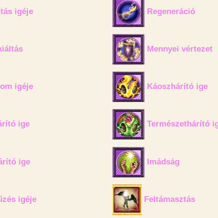
ás igéje
Regeneráció
iáltás
Mennyei vértezet
om igéje
Káoszhárító ige
rító ige
Természethárító i
rító ige
Imádság
zés igéje
Feltámasztás