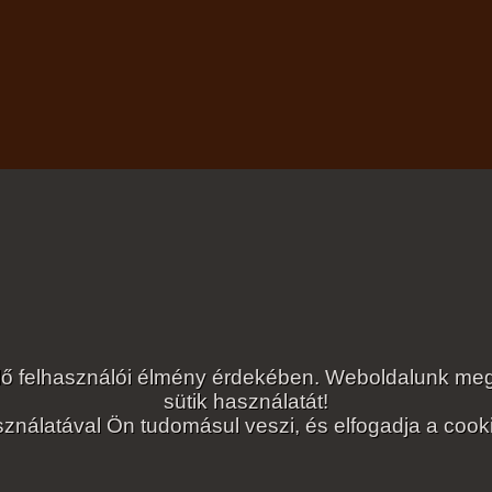
lelő felhasználói élmény érdekében. Weboldalunk 
sütik használatát!
ználatával Ön tudomásul veszi, és elfogadja a cookie