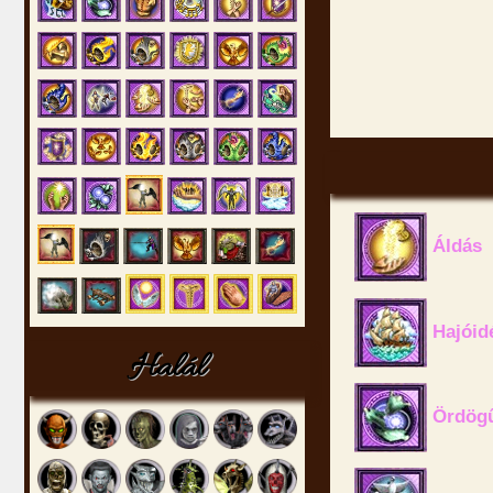
Áldás
Hajóid
Halál
Ördög