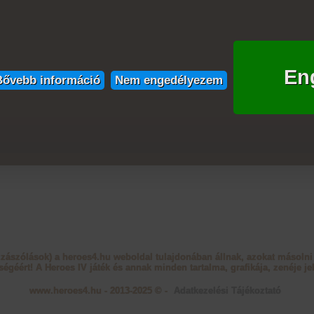
En
Bővebb információ
Nem engedélyezem
zzászólások) a heroes4.hu weboldal tulajdonában állnak, azokat másolni 
ségéért! A Heroes IV játék és annak minden tartalma, grafikája, zenéje jel
www.heroes4.hu - 2013-2025 © -
Adatkezelési Tájékoztató