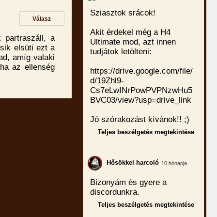
Sziasztok srácok!
Válasz
Akit érdekel még a H4
partraszáll, a
Ultimate mod, azt innen
sik elsüti ezt a
tudjátok letölteni:
rad, amíg valaki
ha az ellenség
https://drive.google.com/file/
d/19Zhl9-
Cs7eLwINrPowPVPNzwHu5
BVC03/view?usp=drive_link
Jó szórakozást kívánok!! ;)
Teljes beszélgetés megtekintése
Hősökkel harcoló
10 hónapja
Bizonyám és gyere a
discordunkra.
Teljes beszélgetés megtekintése