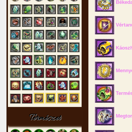
Békeda
Vértan
Káoszh
Mennye
Termés
Természet
Megtor