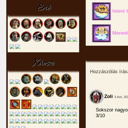
Erő
Isteni 
Mened
Káosz
Hozzászólás írásá
Zoli
3 éve, 20
Sokszor nagyon
3/10