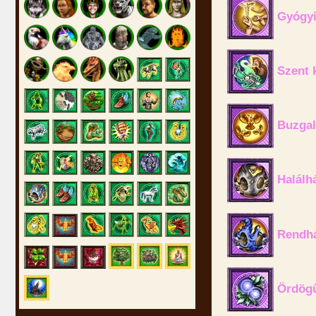
Gyógyít
Szent k
Buzgal
Halálhá
Rendhá
Ördögű