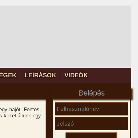
ÉGEK
LEÍRÁSOK
VIDEÓK
Belépés
egy hajót. Fontos,
s közel állunk egy