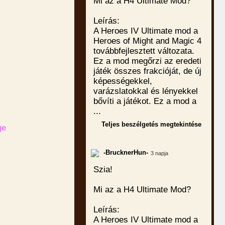
Mi az a H4 Ultimate Mod?
Leírás:
A Heroes IV Ultimate mod a
Heroes of Might and Magic 4
továbbfejlesztett változata.
Ez a mod megőrzi az eredeti
játék összes frakcióját, de új
képességekkel,
varázslatokkal és lényekkel
bővíti a játékot. Ez a mod a
...
Teljes beszélgetés megtekintése
ge
-BrucknerHun-
3 napja
Szia!
Mi az a H4 Ultimate Mod?
Leírás:
A Heroes IV Ultimate mod a