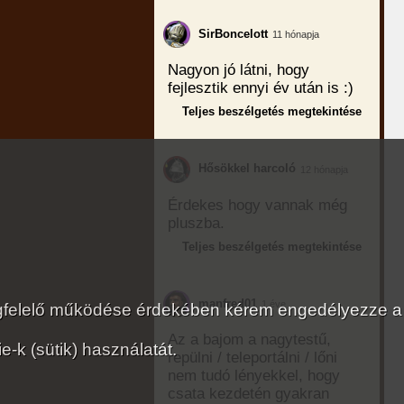
SirBoncelott
11 hónapja
Nagyon jó látni, hogy
fejlesztik ennyi év után is :)
Teljes beszélgetés megtekintése
Hősökkel harcoló
12 hónapja
Érdekes hogy vannak még
pluszba.
Teljes beszélgetés megtekintése
manfred01
1 éve
megfelelő működése érdekében kérem engedélyezze a
Az a bajom a nagytestű,
-k (sütik) használatát.
repülni / teleportálni / lőni
nem tudó lényekkel, hogy
csata kezdetén gyakran