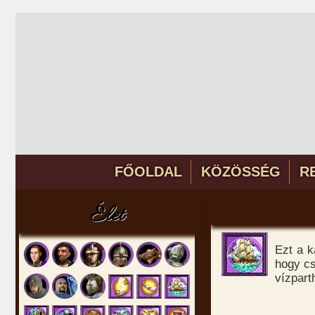
FŐOLDAL
KÖZÖSSÉG
R
Élet
Ezt a k
hogy cs
vízpart