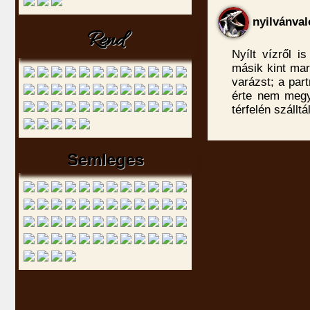
nyilvánval
Rend
Nyílt vízről 
másik kint mara
varázst; a part
érte nem megy
térfelén szálltá
Semleges