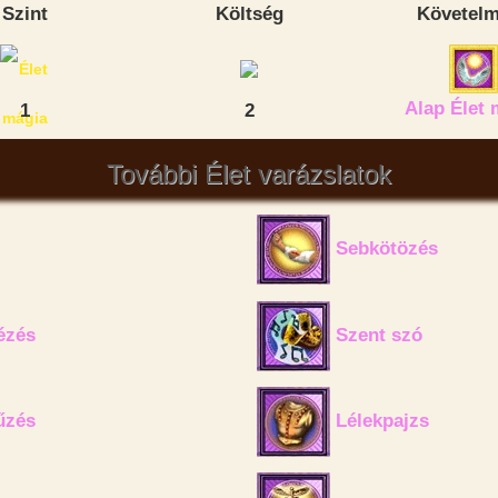
Szint
Költség
Követel
Alap Élet 
1
2
További Élet varázslatok
Sebkötözés
ézés
Szent szó
űzés
Lélekpajzs