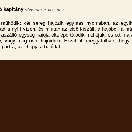
ó kapitány
6 éve, 2020-06-13 14:20:04
is működik: két sereg hajózik egymás nyomában, az egyik 
d a nyílt vízen, és miután az első kiszállt a hajóból, a má
raszálló egység hajója elteleportálódik melléjük, és ott ma
, vagy meg nem hajóidézi. Ezzel pl. meggátolható, hogy 
l partra, az ellopja a hajódat.