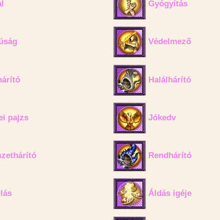
l
Gyógyítás
úság
Védelmező
árító
Halálhárító
i pajzs
Jókedv
zethárító
Rendhárító
lás
Áldás igéje