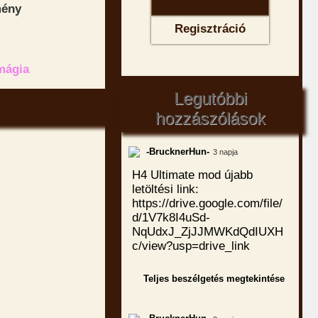
mény
Regisztráció
mágia
Legutóbbi
hozzászólások
-BrucknerHun-
3 napja
H4 Ultimate mod újabb
letöltési link:
https://drive.google.com/file/
d/1V7k8I4uSd-
NqUdxJ_ZjJJMWKdQdIUXH
c/view?usp=drive_link
Teljes beszélgetés megtekintése