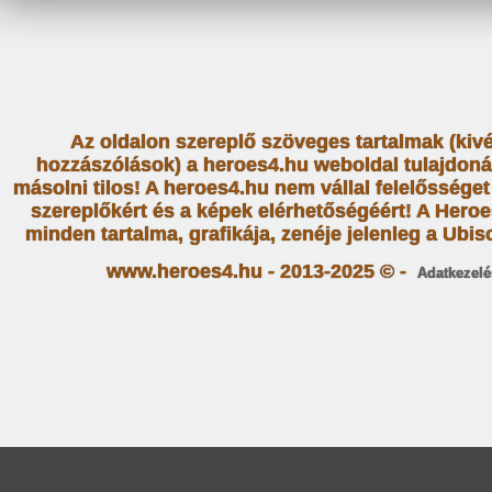
Az oldalon szereplő szöveges tartalmak (kiv
hozzászólások) a heroes4.hu weboldal tulajdoná
másolni tilos! A heroes4.hu nem vállal felelősség
szereplőkért és a képek elérhetőségéért! A Heroe
minden tartalma, grafikája, zenéje jelenleg a Ubiso
www.heroes4.hu - 2013-2025 © -
Adatkezelé