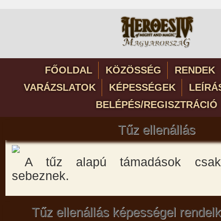
FŐOLDAL
KÖZÖSSÉG
RENDEK
VARÁZSLATOK
KÉPESSÉGEK
LEÍRÁ
BELÉPÉS/REGISZTRÁCIÓ
Tűz ellenállás
A tűz alapú támadások csak
sebeznek.
Tűz ellenállás képességel rendel