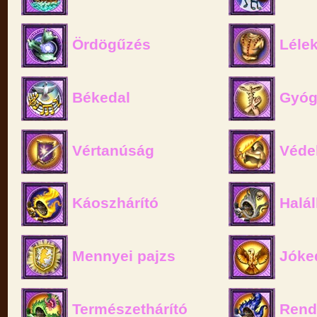
Ördögűzés
Lélek
Békedal
Gyóg
Vértanúság
Véde
Káoszhárító
Halál
Mennyei pajzs
Jóke
Természethárító
Rend