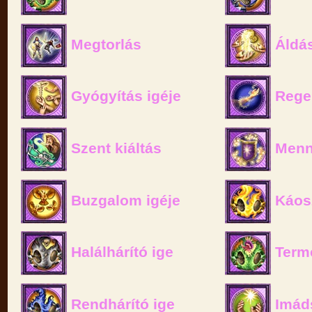
Megtorlás
Áldás
Gyógyítás igéje
Rege
Szent kiáltás
Menny
Buzgalom igéje
Káosz
Halálhárító ige
Termé
Rendhárító ige
Imád