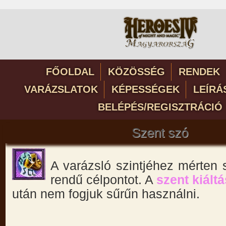
FŐOLDAL
KÖZÖSSÉG
RENDEK
VARÁZSLATOK
KÉPESSÉGEK
LEÍRÁ
BELÉPÉS/REGISZTRÁCIÓ
Szent szó
A varázsló szintjéhez mérten
rendű célpontot. A
szent kiáltá
után nem fogjuk sűrűn használni.