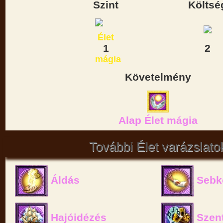
Szint
Költsé
1
2
Követelmény
Alap Élet mágia
További Élet varázslato
Áldás
Sebk
Hajóidézés
Szent