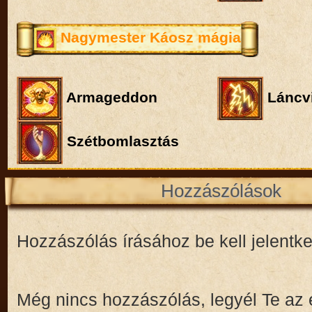
Nagymester Káosz mágia
Armageddon
Láncvi
Szétbomlasztás
Hozzászólások
Hozzászólás írásához be kell jelentk
Még nincs hozzászólás, legyél Te az 