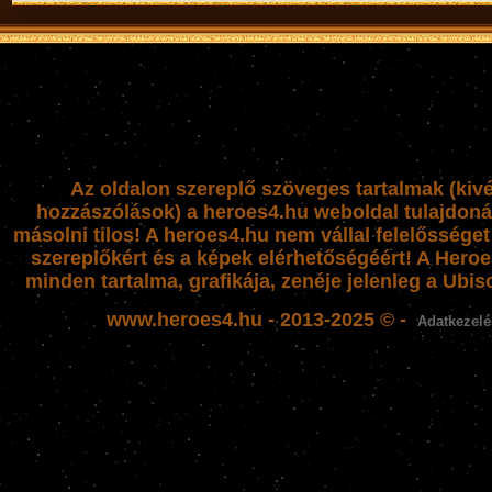
Az oldalon szereplő szöveges tartalmak (kiv
hozzászólások) a heroes4.hu weboldal tulajdoná
másolni tilos! A heroes4.hu nem vállal felelősség
szereplőkért és a képek elérhetőségéért! A Heroe
minden tartalma, grafikája, zenéje jelenleg a Ubiso
www.heroes4.hu - 2013-2025 © -
Adatkezelé