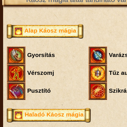
Alap Káosz mágia
Gyorsítás
Varázs
Vérszomj
Tűz a
Pusztító
Szikrá
Haladó Káosz mágia