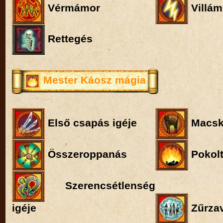
Vérmámor
Villám
Rettegés
Mester Káosz mágia
Első csapás igéje
Macsk
Összeroppanás
Pokol
Szerencsétlenség
igéje
Zűrzav