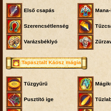
Első csapás
Mana-k
Szerencsétlenség
Tűzcs
Varázsbéklyó
Zűrza
Tapasztalt Káosz mágia
Tűzgyűrű
Mágiku
Pusztító ige
Tűzla