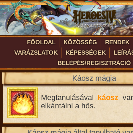
FŐOLDAL
KÖZÖSSÉG
RENDEK
VARÁZSLATOK
KÉPESSÉGEK
LEÍRÁ
BELÉPÉS/REGISZTRÁCIÓ
Káosz mágia
Megtanulásával
káosz
var
elkántálni a hős.
Káosz mágia által tanulható va