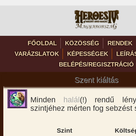
FŐOLDAL
KÖZÖSSÉG
RENDEK
VARÁZSLATOK
KÉPESSÉGEK
LEÍRÁ
BELÉPÉS/REGISZTRÁCIÓ
Szent kiáltás
Minden
halál
(!) rendű lén
szintjéhez mérten fog sebzést
Szint
Költsé