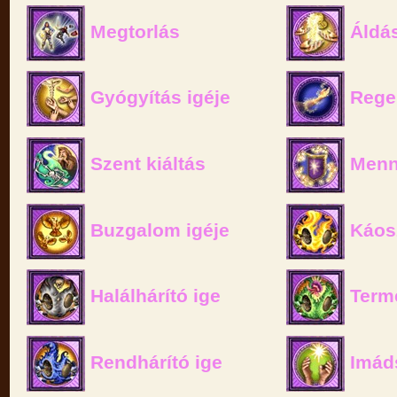
Megtorlás
Áldás
Gyógyítás igéje
Rege
Szent kiáltás
Menny
Buzgalom igéje
Káosz
Halálhárító ige
Termé
Rendhárító ige
Imád