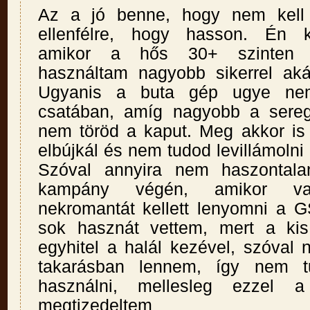
Az a jó benne, hogy nem kell 
ellenfélre, hogy hasson. Én 
amikor a hős 30+ szinten v
használtam nagyobb sikerrel aká
Ugyanis a buta gép ugye ne
csatában, amíg nagyobb a sere
nem töröd a kaput. Meg akkor is 
elbújkál és nem tudod levillámolni
Szóval annyira nem haszontala
kampány végén, amikor va
nekromantát kellett lenyomni a G
sok hasznát vettem, mert a kis
egyhitel a halál kezével, szóval 
takarásban lennem, így nem 
használni, mellesleg ezzel a
megtizedeltem