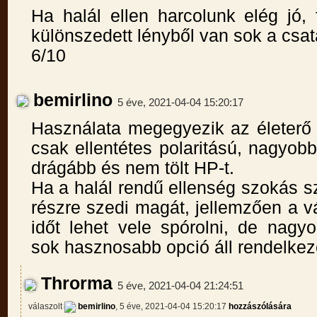
Ha halál ellen harcolunk elég jó,
különszedett lényből van sok a csa
6/10
bemirlino
5 éve, 2021-04-04 15:20:17
Használata megegyezik az életerő 
csak ellentétes polaritású, nagyob
drágább és nem tölt HP-t.
Ha a halál rendű ellenség szokás sz
részre szedi magát, jellemzően a vá
időt lehet vele spórolni, de nagy
sok hasznosabb opció áll rendelkez
Throrma
5 éve, 2021-04-04 21:24:51
válaszolt
bemirlino
, 5 éve, 2021-04-04 15:20:17
hozzászólására