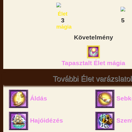
3
5
Követelmény
Tapasztalt Élet mágia
További Élet varázslato
Áldás
Sebk
Hajóidézés
Szent