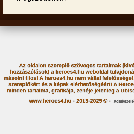
Az oldalon szereplő szöveges tartalmak (kiv
hozzászólások) a heroes4.hu weboldal tulajdoná
másolni tilos! A heroes4.hu nem vállal felelősség
szereplőkért és a képek elérhetőségéért! A Heroe
minden tartalma, grafikája, zenéje jelenleg a Ubiso
www.heroes4.hu - 2013-2025 © -
Adatkezelé