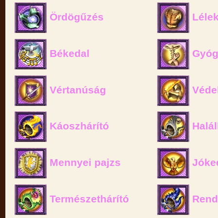
Ördögűzés
Lélek
Békedal
Gyóg
Vértanúság
Véde
Káoszhárító
Halál
Mennyei pajzs
Jóke
Természethárító
Rend