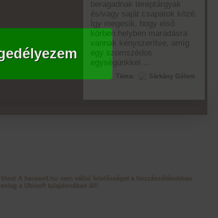
beragadnak tereptárgyak
és/vagy saját csapatok közé.
Így megesik, hogy első
körben helyben maradásra
vannak kényszerítve, amíg
gedélyezem
egy szomszédos
egységünkkel ...
Téma:
Sárkány Gólem
tilos! A heroes4.hu nem vállal felelősséget a hozzászólásokban
enleg a Ubisoft tulajdonában áll!