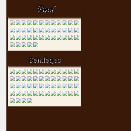
Rend
Semleges