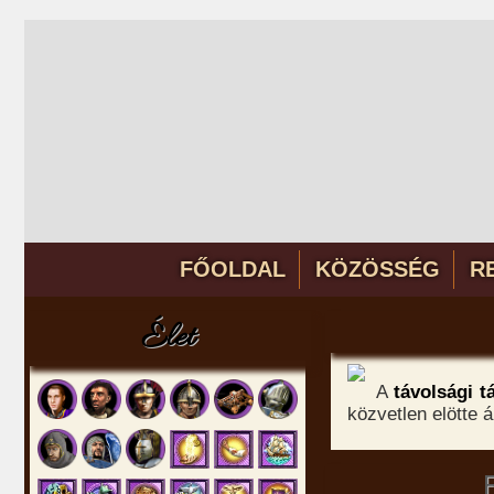
FŐOLDAL
KÖZÖSSÉG
R
Élet
A
távolsági 
közvetlen elötte á