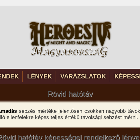
ENDEK
LÉNYEK
VARÁZSLATOK
KÉPESS
Rövid hatótáv
támadás
sebzés mértéke jelentősen csökken nagyobb távok
lló ellenfelekre képes teljes értékű távolsági sebzést mérni.
Rövid hatótáv képességel rendelkező lénye