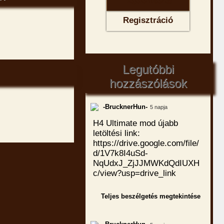
Regisztráció
Legutóbbi
hozzászólások
-BrucknerHun-
5 napja
H4 Ultimate mod újabb
letöltési link:
https://drive.google.com/file/
d/1V7k8I4uSd-
NqUdxJ_ZjJJMWKdQdIUXH
c/view?usp=drive_link
Teljes beszélgetés megtekintése