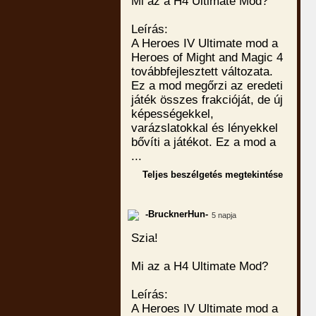
Mi az a H4 Ultimate Mod?
Leírás:
A Heroes IV Ultimate mod a
Heroes of Might and Magic 4
továbbfejlesztett változata.
Ez a mod megőrzi az eredeti
játék összes frakcióját, de új
képességekkel,
varázslatokkal és lényekkel
bővíti a játékot. Ez a mod a
...
Teljes beszélgetés megtekintése
-BrucknerHun-
5 napja
Szia!
Mi az a H4 Ultimate Mod?
Leírás:
A Heroes IV Ultimate mod a