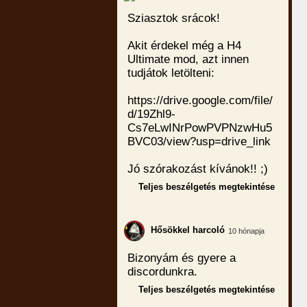
Sziasztok srácok!
Akit érdekel még a H4
Ultimate mod, azt innen
tudjátok letölteni:
https://drive.google.com/file/
d/19Zhl9-
Cs7eLwINrPowPVPNzwHu5
BVC03/view?usp=drive_link
Jó szórakozást kívánok!! ;)
Teljes beszélgetés megtekintése
Hősökkel harcoló
10 hónapja
Bizonyám és gyere a
discordunkra.
Teljes beszélgetés megtekintése