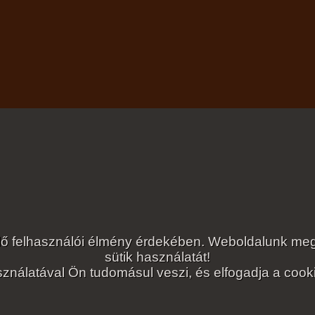
lelő felhasználói élmény érdekében. Weboldalunk 
sütik használatát!
ználatával Ön tudomásul veszi, és elfogadja a cookie