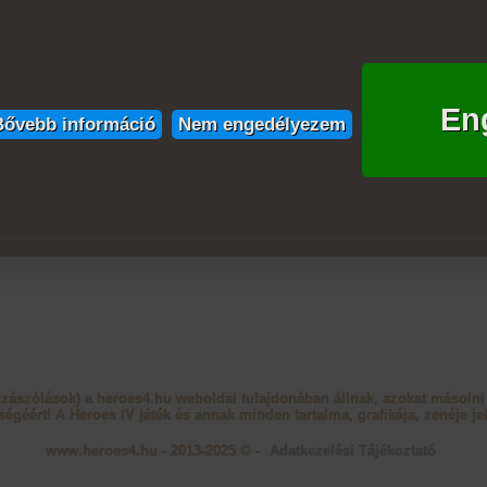
En
Bővebb információ
Nem engedélyezem
zzászólások) a heroes4.hu weboldal tulajdonában állnak, azokat másolni 
ségéért! A Heroes IV játék és annak minden tartalma, grafikája, zenéje jel
www.heroes4.hu - 2013-2025 © -
Adatkezelési Tájékoztató