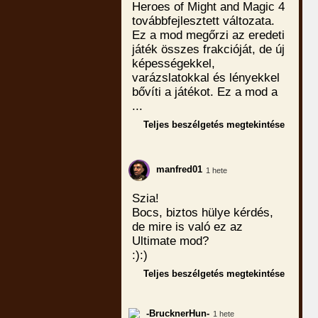
Heroes of Might and Magic 4
továbbfejlesztett változata.
Ez a mod megőrzi az eredeti
játék összes frakcióját, de új
képességekkel,
varázslatokkal és lényekkel
bővíti a játékot. Ez a mod a
...
Teljes beszélgetés megtekintése
manfred01
1 hete
Szia!
Bocs, biztos hülye kérdés,
de mire is való ez az
Ultimate mod?
:):)
Teljes beszélgetés megtekintése
-BrucknerHun-
1 hete