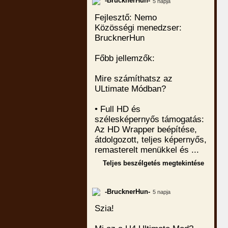
-BrucknerHun-
5 napja
Fejlesztő: Nemo
Közösségi menedzser:
BrucknerHun
Főbb jellemzők:
Mire számíthatsz az
ULtimate Módban?
• Full HD és
szélesképernyős támogatás:
Az HD Wrapper beépítése,
átdolgozott, teljes képernyős,
remasterelt menükkel és ...
Teljes beszélgetés megtekintése
-BrucknerHun-
5 napja
Szia!