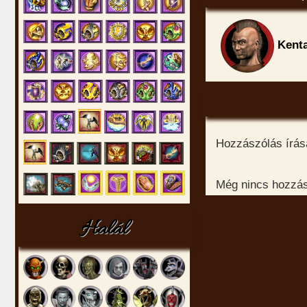
Kent
Hozzászólás írásá
Még nincs hozzász
Halál