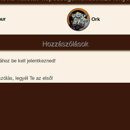
aur
Ork
Hozzászólások
hoz be kell jelentkezned!
ólás, legyél Te az első!