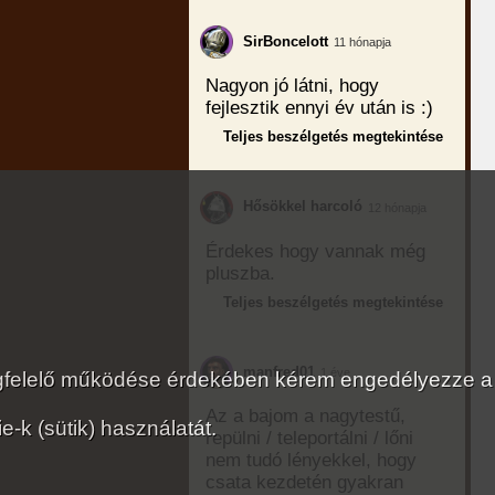
SirBoncelott
11 hónapja
Nagyon jó látni, hogy
fejlesztik ennyi év után is :)
Teljes beszélgetés megtekintése
Hősökkel harcoló
12 hónapja
Érdekes hogy vannak még
pluszba.
Teljes beszélgetés megtekintése
manfred01
1 éve
megfelelő működése érdekében kérem engedélyezze a
Az a bajom a nagytestű,
-k (sütik) használatát.
repülni / teleportálni / lőni
nem tudó lényekkel, hogy
csata kezdetén gyakran