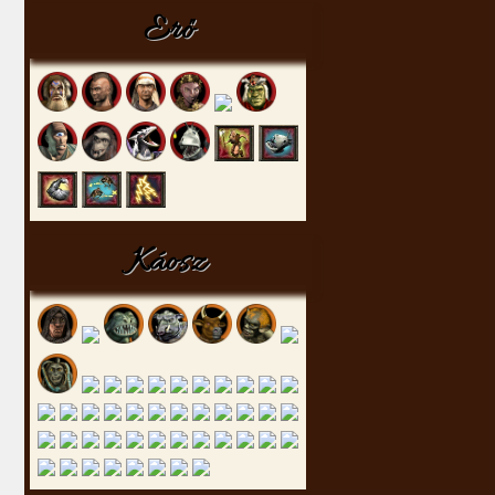
Erő
Káosz