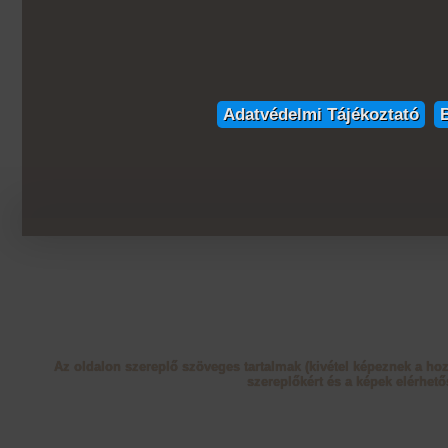
Adatvédelmi Tájékoztató
Az oldalon szereplő szöveges tartalmak (kivétel képeznek a ho
szereplőkért és a képek elérhető