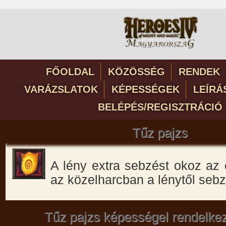
FŐOLDAL
KÖZÖSSÉG
RENDEK
VARÁZSLATOK
KÉPESSÉGEK
LEÍRÁ
BELÉPÉS/REGISZTRÁCIÓ
Tűz pajzs
A lény extra sebzést okoz az 
az közelharcban a lénytől sebz
Tűz pajzs képességel rendelke