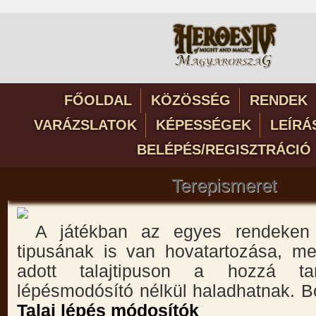
FŐOLDAL
KÖZÖSSÉG
RENDEK
VARÁZSLATOK
KÉPESSÉGEK
LEÍRÁ
BELÉPÉS/REGISZTRÁCIÓ
Terepismeret
A játékban az egyes rendeken 
tipusának is van hovatartozása, me
adott talajtipuson a hozzá ta
lépésmodósító nélkül haladhatnak. B
Talaj lépés módosítók