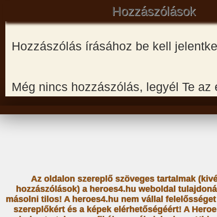
Hozzászólások
Hozzászólás írásához be kell jelentk
Még nincs hozzászólás, legyél Te az 
Az oldalon szereplő szöveges tartalmak (kiv
hozzászólások) a heroes4.hu weboldal tulajdoná
másolni tilos! A heroes4.hu nem vállal felelősség
szereplőkért és a képek elérhetőségéért! A Heroe