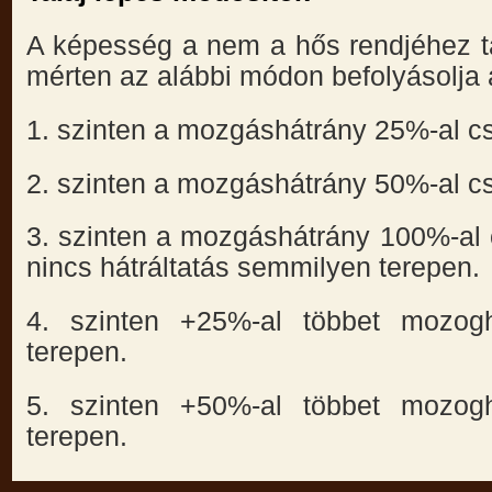
A képesség a nem a hős rendjéhez ta
mérten az alábbi módon befolyásolja 
1. szinten a mozgáshátrány 25%-al c
2. szinten a mozgáshátrány 50%-al c
3. szinten a mozgáshátrány 100%-al 
nincs hátráltatás semmilyen terepen.
4. szinten +25%-al többet mozog
terepen.
5. szinten +50%-al többet mozog
terepen.