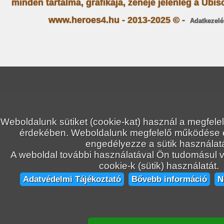
minden tartalma, grafikája, zenéje jelenleg a Ubiso
www.heroes4.hu - 2013-2025 © -
Adatkezelé
Weboldalunk sütiket (cookie-kat) használ a megfele
érdekében. Weboldalunk megfelelő működése
engedélyezze a sütik használatá
A weboldal további használatával Ön tudomásul ve
cookie-k (sütik) használatát.
Adatvédelmi Tájékoztató
Bővebb információ
N