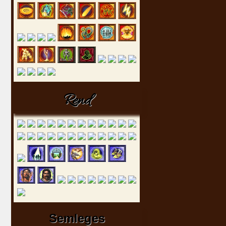
Rend
Semleges