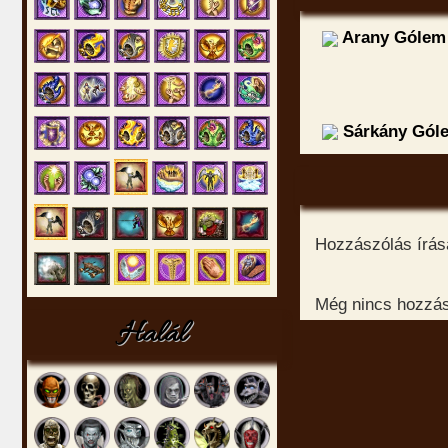
Arany Gólem
Sárkány Gól
Hozzászólás írásá
Még nincs hozzász
Halál