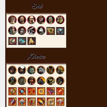
Erő
Káosz