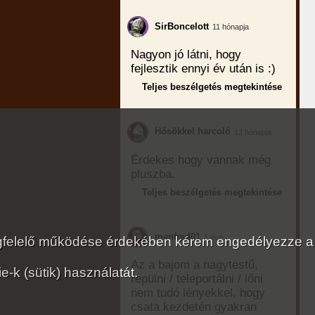
SirBoncelott
11 hónapja
Nagyon jó látni, hogy
fejlesztik ennyi év után is :)
Teljes beszélgetés megtekintése
Hősökkel harcoló
12 hónapja
Érdekes hogy vannak még
pluszba.
Teljes beszélgetés megtekintése
manfred01
1 éve
megfelelő működése érdekében kérem engedélyezze a
Az a bajom a nagytestű,
-k (sütik) használatát.
repülni / teleportálni / lőni
nem tudó lényekkel, hogy
csata kezdetén gyakran