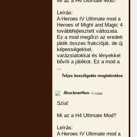
Mi az a H4 Ultimate Mod?
Leírás:
A Heroes IV Ultimate mod a
Heroes of Might and Magic 4
továbbfejlesztett változata.
Ez a mod megőrzi az eredeti
játék összes frakcióját, de új
képességekkel,
varázslatokkal és lényekkel
bővíti a játékot. Ez a mod a
...
Teljes beszélgetés megtekintése
-BrucknerHun-
5 napja
Szia!
Mi az a H4 Ultimate Mod?
Leírás:
A Heroes IV Ultimate mod a