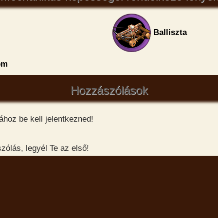
Balliszta
em
Hozzászólások
hoz be kell jelentkezned!
ólás, legyél Te az első!