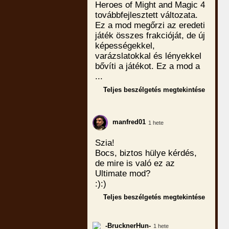
Heroes of Might and Magic 4
továbbfejlesztett változata.
Ez a mod megőrzi az eredeti
játék összes frakcióját, de új
képességekkel,
varázslatokkal és lényekkel
bővíti a játékot. Ez a mod a
...
Teljes beszélgetés megtekintése
manfred01
1 hete
Szia!
Bocs, biztos hülye kérdés,
de mire is való ez az
Ultimate mod?
:):)
Teljes beszélgetés megtekintése
-BrucknerHun-
1 hete