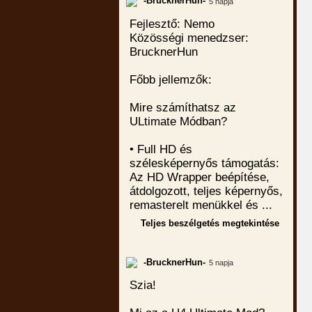
-BrucknerHun-
5 napja
Fejlesztő: Nemo
Közösségi menedzser:
BrucknerHun
Főbb jellemzők:
Mire számíthatsz az
ULtimate Módban?
• Full HD és
szélesképernyős támogatás:
Az HD Wrapper beépítése,
átdolgozott, teljes képernyős,
remasterelt menükkel és ...
Teljes beszélgetés megtekintése
-BrucknerHun-
5 napja
Szia!