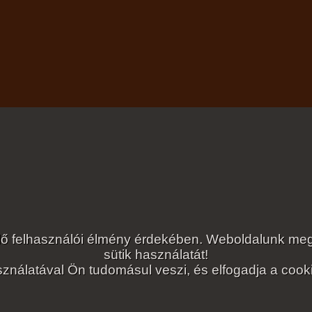
lelő felhasználói élmény érdekében. Weboldalunk 
sütik használatát!
ználatával Ön tudomásul veszi, és elfogadja a cookie