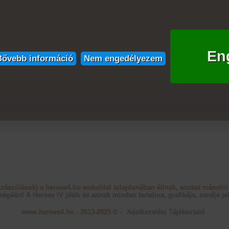
En
Bővebb információ
Nem engedélyezem
zzászólások) a heroes4.hu weboldal tulajdonában állnak, azokat másolni 
ségéért! A Heroes IV játék és annak minden tartalma, grafikája, zenéje jel
www.heroes4.hu - 2013-2025 © -
Adatkezelési Tájékoztató