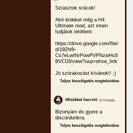
Sziasztok srácok!
Akit érdekel még a H4
Ultimate mod, azt innen
tudjátok letölteni:
https://drive.google.com/file/
d/19Zhl9-
Cs7eLwINrPowPVPNzwHu5
BVC03/view?usp=drive_link
Jó szórakozást kívánok!! ;)
Teljes beszélgetés megtekintése
Hősökkel harcoló
10 hónapja
Bizonyám és gyere a
discordunkra.
Teljes beszélgetés megtekintése