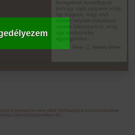
beragadnak tereptárgyak
és/vagy saját csapatok közé.
Így megesik, hogy első
körben helyben maradásra
vannak kényszerítve, amíg
gedélyezem
egy szomszédos
egységünkkel ...
Téma:
Sárkány Gólem
tilos! A heroes4.hu nem vállal felelősséget a hozzászólásokban
enleg a Ubisoft tulajdonában áll!