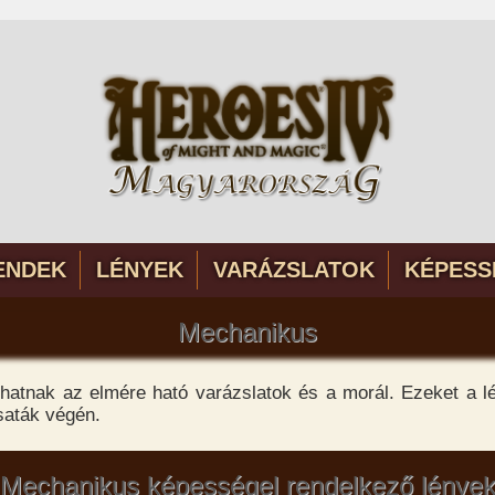
ENDEK
LÉNYEK
VARÁZSLATOK
KÉPESS
Mechanikus
hatnak az elmére ható varázslatok és a morál. Ezeket a l
saták végén.
Mechanikus képességel rendelkező lénye