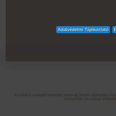
Adatvédelmi Tájékoztató
Az oldalon szereplő szöveges tartalmak (kivétel képeznek a ho
szereplőkért és a képek elérhető