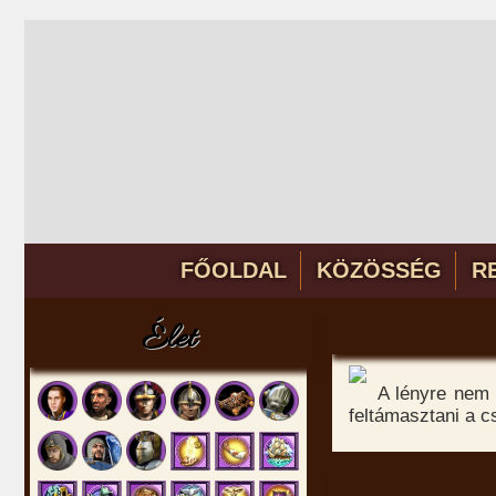
FŐOLDAL
KÖZÖSSÉG
R
Élet
A lényre nem 
feltámasztani a c