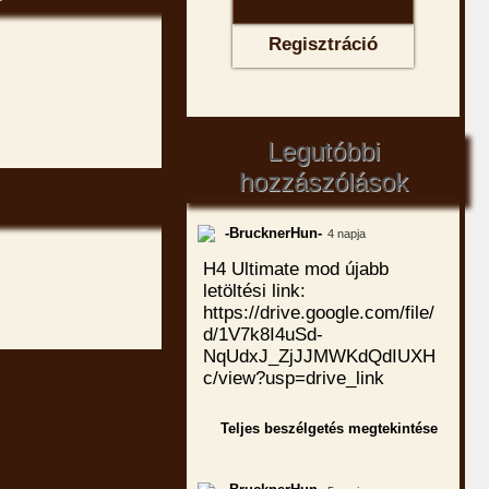
Regisztráció
Legutóbbi
hozzászólások
-BrucknerHun-
4 napja
H4 Ultimate mod újabb
letöltési link:
https://drive.google.com/file/
d/1V7k8I4uSd-
NqUdxJ_ZjJJMWKdQdIUXH
c/view?usp=drive_link
Teljes beszélgetés megtekintése