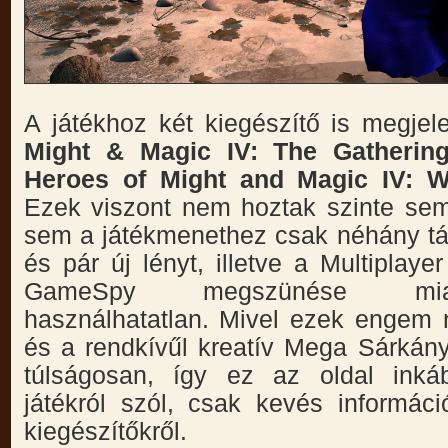
A játékhoz két kiegészítő is megjel
Might & Magic IV: The Gatherin
Heroes of Might and Magic IV: 
Ezek viszont nem hoztak szinte semm
sem a játékmenethez csak néhány tár
és pár új lényt, illetve a Multiplay
GameSpy megszünése mia
használhatatlan. Mivel ezek engem
és a rendkívűl kreatív Mega Sárkány
túlságosan, így ez az oldal inká
játékról szól, csak kevés informáci
kiegészítőkről.