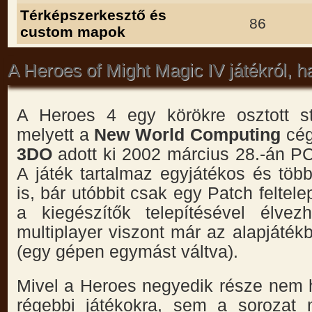
Térképszerkesztő és
86
custom mapok
A Heroes of Might Magic IV játékról, 
A Heroes 4 egy körökre osztott str
melyett a
New World Computing
cég
3DO
adott ki 2002 március 28.-án PC
A játék tartalmaz egyjátékos és töb
is, bár utóbbit csak egy Patch feltele
a kiegészítők telepítésével élvezh
multiplayer viszont már az alapjáték
(egy gépen egymást váltva).
Mivel a Heroes negyedik része nem 
régebbi játékokra, sem a sorozat 