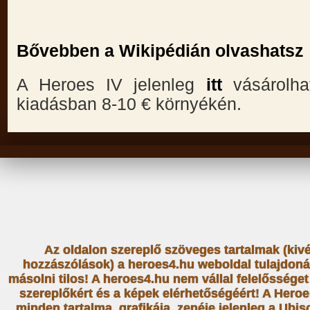
Bővebben a Wikipédián olvashatsz
A Heroes IV jelenleg
itt
vásárolh
kiadásban 8-10 € környékén.
Az oldalon szereplő szöveges tartalmak (kiv
hozzászólások) a heroes4.hu weboldal tulajdoná
másolni tilos! A heroes4.hu nem vállal felelősség
szereplőkért és a képek elérhetőségéért! A Heroe
minden tartalma, grafikája, zenéje jelenleg a Ubiso