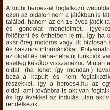
A többi heroes-al foglalkozó weboldal
ezen az oldalon nem a játékban is lát
találod, hanem az én 15 éves játék t
és gondolat meneteimet. Igyeke
feltölteni és érthetően leírni. Így ha
akár öreg motoros vagy, itt biztosan 
és hasznos információkat. Folyamato
az oldalt és néha-néha új funkciók v
esetleg később visszanézni. Miután a
oldal, (ha lehet így mondani) tava
bezárja kapuit és nem foglalkoz
részekkel, így a heroes4.hu az eg
oldal, ami továbbra is aktívan foglalk
és így évekkel az indulás után aktív
rendelkezik.