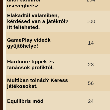
cseveghetsz.
Elakadtál valamiben,
kérdésed van a játékról?
100
Itt felteheted.
GamePlay videók
14
gyűjtőhelye!
Hardcore tippek és
23
tanácsok profiktól.
Multiban tolnád? Keress
56
játékosokat.
Equilibris mód
24