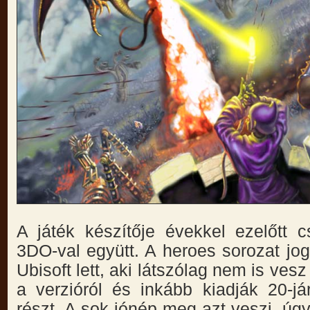
A játék készítője évekkel ezelőtt
3DO-val együtt. A heroes sorozat jog
Ubisoft lett, aki látszólag nem is ves
a verzióról és inkább kiadják 20-j
részt. A sok jónép meg azt veszi, úg