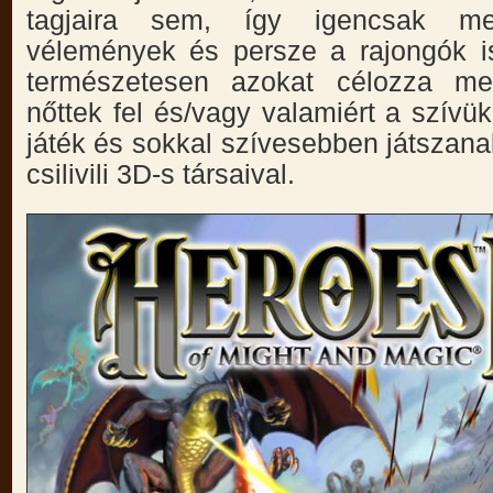
tagjaira sem, így igencsak m
vélemények és persze a rajongók i
természetesen azokat célozza me
nőttek fel és/vagy valamiért a szívü
játék és sokkal szívesebben játszana
csilivili 3D-s társaival.