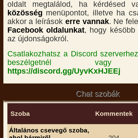
oldalt megtalálod, ha kérdésed 
közösség
menüpontot, illetve ha cs
akkor a leírások
erre vannak
. Ne fele
Facebook oldalunkat
, hogy késöbb 
az újdonságokról.
Csatlakozhatsz a Discord szerverhez 
beszélgetnél vagy já
https://discord.gg/UyvKxHJEEj
Chat szobák
Szoba
Kommentek
Általános csevegő szoba,
ahol bármiről
204