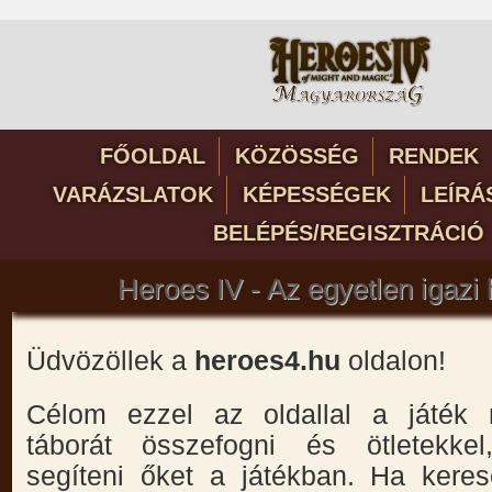
FŐOLDAL
KÖZÖSSÉG
RENDEK
VARÁZSLATOK
KÉPESSÉGEK
LEÍRÁ
BELÉPÉS/REGISZTRÁCIÓ
Heroes IV - Az egyetlen igazi
Üdvözöllek a
heroes4.hu
oldalon!
Célom ezzel az oldallal a játék 
táborát összefogni és ötletekkel
segíteni őket a játékban. Ha keres