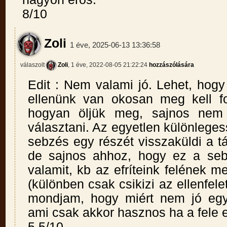
8/10
Zoli
1 éve, 2025-06-13 13:36:58
válaszolt
Zoli
, 1 éve, 2022-08-05 21:22:24
hozzászólására
Edit : Nem valami jó. Lehet, hog
ellenünk van okosan meg kell fo
hogyan öljük meg, sajnos nem
választani. Az egyetlen különlege
sebzés egy részét visszaküldi a 
de sajnos ahhoz, hogy ez a seb
valamit, kb az efríteink felének me
(különben csak csikizi az ellenfele
mondjam, hogy miért nem jó egy
ami csak akkor hasznos ha a fele e
5.5/10