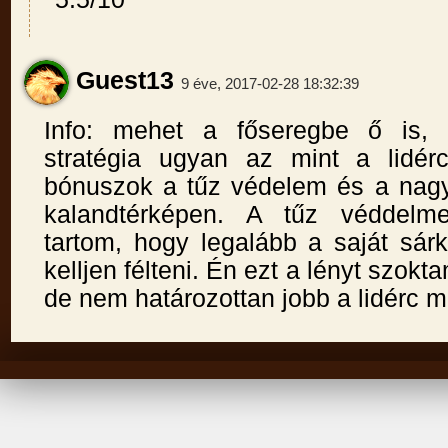
Guest13
9 éve, 2017-02-28 18:32:39
Info: mehet a főseregbe ő is, 
stratégia ugyan az mint a lidér
bónuszok a tűz védelem és a nag
kalandtérképen. A tűz véddelme
tartom, hogy legalább a saját sár
kelljen félteni. Én ezt a lényt szokt
de nem határozottan jobb a lidérc m