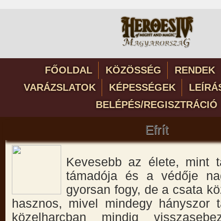
FŐOLDAL
KÖZÖSSÉG
RENDEK
VARÁZSLATOK
KÉPESSÉGEK
LEÍRÁ
BELÉPÉS/REGISZTRÁCIÓ
Efrít
Kevesebb az élete, mint t
támadója és a védője na
gyorsan fogy, de a csata k
hasznos, mivel mindegy hányszor 
közelharcban mindig visszaseb